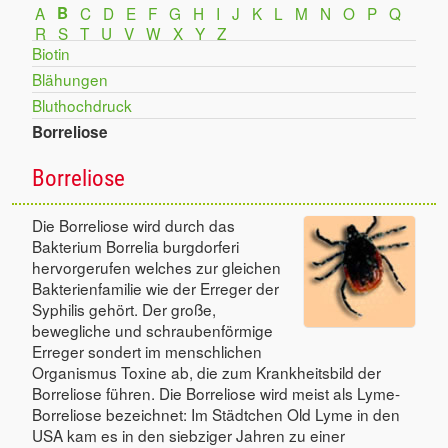
A
B
C
D
E
F
G
H
I
J
K
L
M
N
O
P
Q
R
S
T
U
V
W
X
Y
Z
Biotin
Blähungen
Bluthochdruck
Borreliose
Borreliose
Die Borreliose wird durch das
Bakterium Borrelia burgdorferi
hervorgerufen welches zur gleichen
Bakterienfamilie wie der Erreger der
Syphilis gehört. Der große,
bewegliche und schraubenförmige
Erreger sondert im menschlichen
Organismus Toxine ab, die zum Krankheitsbild der
Borreliose führen. Die Borreliose wird meist als Lyme-
Borreliose bezeichnet: Im Städtchen Old Lyme in den
USA kam es in den siebziger Jahren zu einer