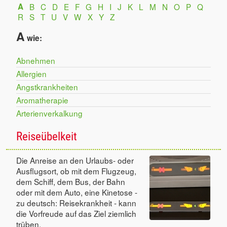
A
B
C
D
E
F
G
H
I
J
K
L
M
N
O
P
Q
R
S
T
U
V
W
X
Y
Z
A
wie:
Abnehmen
Allergien
Angstkrankheiten
Aromatherapie
Arterienverkalkung
Reiseübelkeit
Die Anreise an den Urlaubs- oder
Ausflugsort, ob mit dem Flugzeug,
dem Schiff, dem Bus, der Bahn
oder mit dem Auto, eine Kinetose -
zu deutsch: Reisekrankheit - kann
die Vorfreude auf das Ziel ziemlich
trüben.